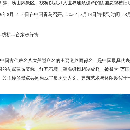
筑群、崂山风景区、栈桥以及列入世界建筑遗产的德国总督楼旧
6年8月14-16日在中国青岛召开。2026年8月14日为报到时间
栈桥---台东步行街
以中国古代著名八大关隘命名的主要道路而得名，是中国最具代
国的别墅建筑著称，红瓦石墙与碧海绿树相映成趣，被誉为“万
、公主楼等景点共同构成了集历史人文、建筑艺术与休闲度假于一