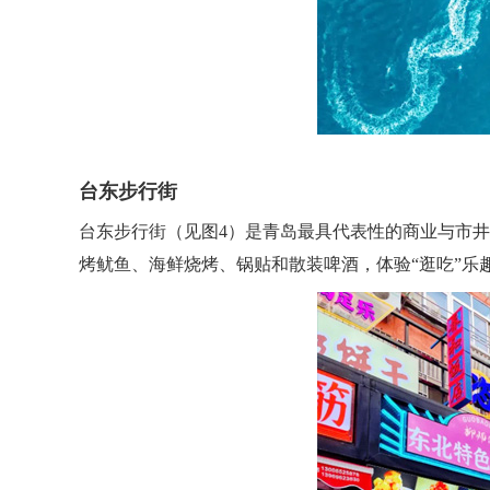
台东步行街
台东步行街（见图4）是青岛最具代表性的商业与市
烤鱿鱼、海鲜烧烤、锅贴和散装啤酒，体验“逛吃”