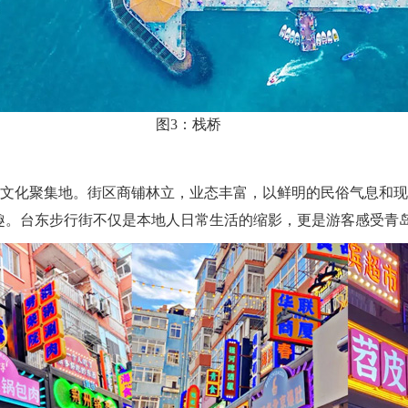
图3：栈桥
井文化聚集地。街区商铺林立，业态丰富，以鲜明的民俗气息和
乐趣。台东步行街不仅是本地人日常生活的缩影，更是游客感受青