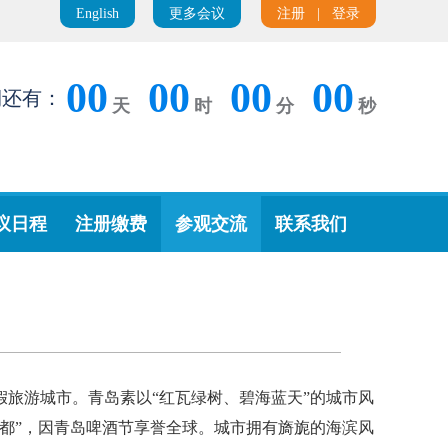
English
更多会议
注册
|
登录
00
00
00
00
期还有：
天
时
分
秒
议日程
注册缴费
参观交流
联系我们
旅游城市。青岛素以“红瓦绿树、碧海蓝天”的城市风
都”，因青岛啤酒节享誉全球。城市拥有旖旎的海滨风