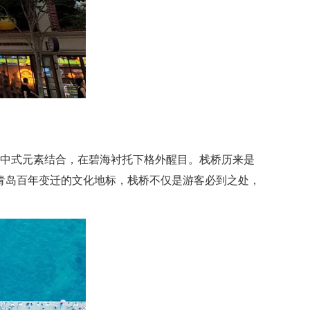
与中式元素结合，在碧海衬托下格外醒目。栈桥历来是
青岛百年变迁的文化地标，栈桥不仅是游客必到之处，